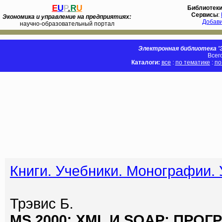
E
U
P
.
R
U
Библиотек
Сервисы
:
Экономика и управление на предприятиях:
Добав
научно-образовательный портал
Электронная библиотека 'Э
Всег
Каталоги:
все
:
по тематике
:
по
Книги. Учебники. Монографии.
Трэвис Б.
MS 2000: XML И SOAP: ПР