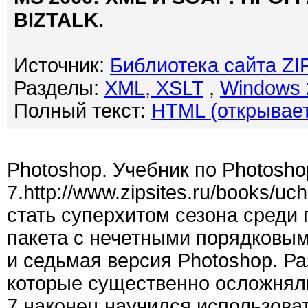
BIZTALK.
Источник:
Библиотека сайта Z
Разделы:
XML, XSLT
,
Windows 2
Полный текст:
HTML (открывает
Гр
Photoshop. Учебник по Photosho
7.http://www.zipsites.ru/books/
стать суперхитом сезона среди 
пакета с нечетными порядковы
и седьмая версия Photoshop. Р
которые существенно осложняли
7 наконец научился использоват