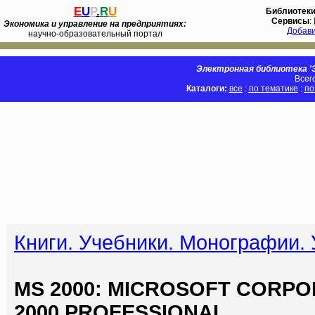
E
U
P
.
R
U
Библиотек
Сервисы
:
Экономика и управление на предприятиях:
Добав
научно-образовательный портал
Электронная библиотека 'Э
Всег
Каталоги:
все
:
по тематике
:
по
Книги. Учебники. Монографии.
MS 2000: MICROSOFT CORP
2000 PROFESSIONAL.