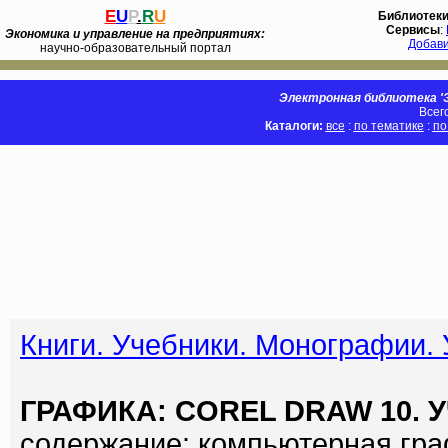
E
U
P
.
R
U
Библиотек
Сервисы
:
Экономика и управление на предприятиях:
Добав
научно-образовательный портал
Электронная библиотека 'Э
Всег
Каталоги:
все
:
по тематике
:
по
Книги. Учебники. Монографии.
ГРАФИКА: COREL DRAW 10. 
содержание: компьютерная граф