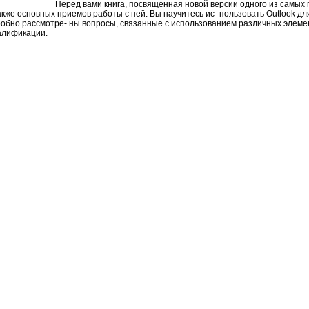
 одного из самых популярных продуктов компании
кже основных приемов работы с ней. Вы научитесь ис- пользовать Outlook д
дробно рассмотре- ны вопросы, связанные с использованием различных элемент
алификации.