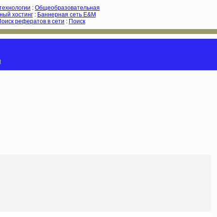
-технологии
:
Общеобразовательная
ный хостинг
:
Баннерная сеть E&M
Поиск рефератов в сети
:
Поиск
и