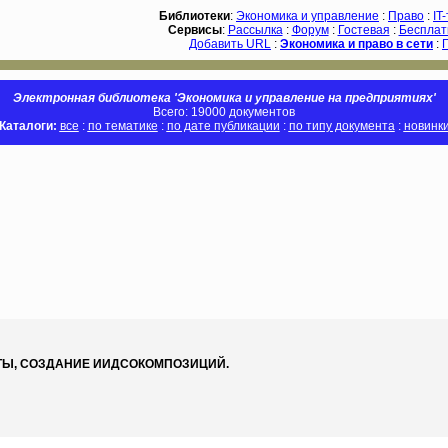
Библиотеки
:
Экономика и управление
:
Право
:
IT
Сервисы
:
Рассылка
:
Форум
:
Гостевая
:
Бесплат
Добавить URL
:
Экономика и право в сети
:
Электронная библиотека 'Экономика и управление на предприятиях'
Всего: 19000 документов
Каталоги:
все
:
по тематике
:
по дате публикации
:
по типу документа
:
новинк
КТЫ, СОЗДАНИЕ ИИДСОКОМПОЗИЦИЙ.