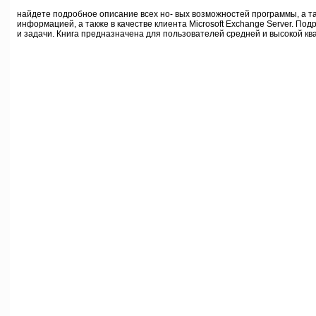
Перед вами книга, посвященная новой версии
найдете подробное описание всех но- вых возможностей программы, а та
информацией, а также в качестве клиента Microsoft Exchange Server. По
и задачи. Книга предназначена для пользователей средней и высокой кв