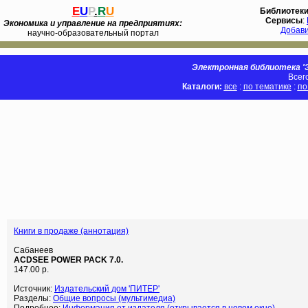
E
U
P
.
R
U
Библиотек
Сервисы
:
Экономика и управление на предприятиях:
Добав
научно-образовательный портал
Электронная библиотека 'Э
Всег
Каталоги:
все
:
по тематике
:
по
Книги в продаже (аннотация)
Сабанеев
ACDSEE POWER PACK 7.0.
147.00 р.
Источник:
Издательский дом 'ПИТЕР'
Разделы:
Общие вопросы (мультимедиа)