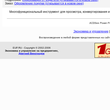
Подробнее:
Информация от издателя (открывается в новом окне)
Заказ:
Оформление покупки (открывается в новом окне)
Многофункциональный инструмент для просмотра, конвертирования и 
ACDSee Power Pac
Экономика и управление
Воспроизведение в любой форме представленных на сайте
EUP.RU - Copyright © 2002-2006
Экономика и управление на предприятиях,
Дмитрий Виноградов