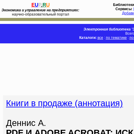
E
U
P
.
R
U
Библиотек
Сервисы
:
Экономика и управление на предприятиях:
Добав
научно-образовательный портал
Электронная библиотека 'Э
Всег
Каталоги:
все
:
по тематике
:
по
Книги в продаже (аннотация)
Деннис А.
PDF И ADOBE ACROBAT: ИС