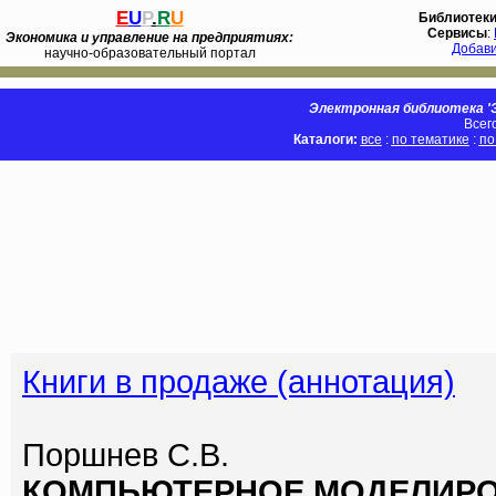
E
U
P
.
R
U
Библиотек
Сервисы
:
Экономика и управление на предприятиях:
Добав
научно-образовательный портал
Электронная библиотека 'Э
Всег
Каталоги:
все
:
по тематике
:
по
Книги в продаже (аннотация)
Поршнев С.В.
КОМПЬЮТЕРНОЕ МОДЕЛИРО