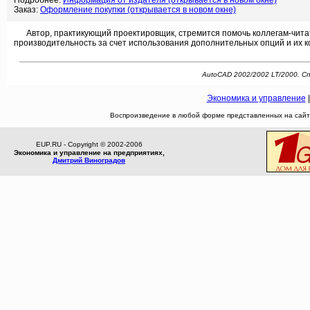
Подробнее:
Информация от издателя (открывается в новом окне)
Заказ:
Оформление покупки (открывается в новом окне)
Автор, практикующий проектировщик, стремится помочь коллегам-читат
производительность за счет использования дополнительных опций и их 
AutoCAD 2002/2002 LT/2000. Сп
Экономика и управление
Воспроизведение в любой форме представленных на сайте
EUP.RU - Copyright © 2002-2006
Экономика и управление на предприятиях,
Дмитрий Виноградов