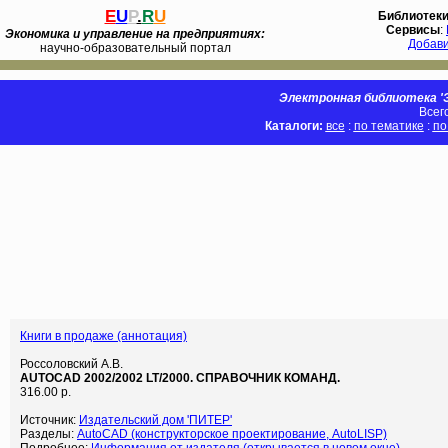
E
U
P
.
R
U
Библиотек
Сервисы
:
Экономика и управление на предприятиях:
Добав
научно-образовательный портал
Электронная библиотека 'Э
Всег
Каталоги:
все
:
по тематике
:
по
Книги в продаже (аннотация)
Россоловский А.В.
AUTOCAD 2002/2002 LT/2000. СПРАВОЧНИК КОМАНД.
316.00 р.
Источник:
Издательский дом 'ПИТЕР'
Разделы:
AutoCAD (конструкторское проектирование, AutoLISP)