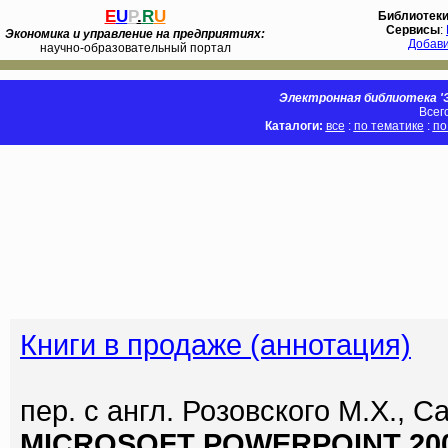
E
U
P
.
R
U
Библиотек
Сервисы
:
Экономика и управление на предприятиях:
Добав
научно-образовательный портал
Электронная библиотека 'Э
Всег
Каталоги:
все
:
по тематике
:
по
Книги в продаже (аннотация)
пер. с англ. Розовского М.Х., С
MICROSOFT POWERPOINT 200