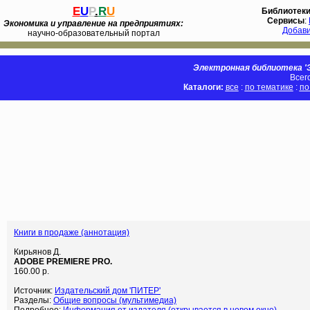
E
U
P
.
R
U
Библиотек
Сервисы
:
Экономика и управление на предприятиях:
Добав
научно-образовательный портал
Электронная библиотека 'Э
Всег
Каталоги:
все
:
по тематике
:
по
Книги в продаже (аннотация)
Кирьянов Д.
ADOBE PREMIERE PRO.
160.00 р.
Источник:
Издательский дом 'ПИТЕР'
Разделы:
Общие вопросы (мультимедиа)