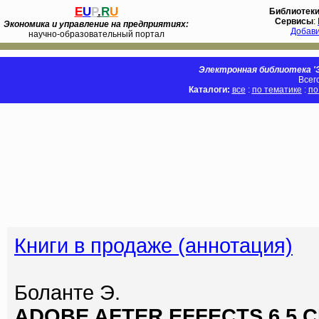
E
U
P
.
R
U
Библиотек
Сервисы
:
Экономика и управление на предприятиях:
Добав
научно-образовательный портал
Электронная библиотека 'Э
Всег
Каталоги:
все
:
по тематике
:
по
Книги в продаже (аннотация)
Боланте Э.
ADOBE AFTER EFFECTS 6.5