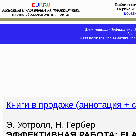
E
U
P
.
R
U
Библиотек
Сервисы
:
Экономика и управление на предприятиях:
Добав
научно-образовательный портал
Электронная библиотека 'Э
Всег
Каталоги:
все
:
по тематике
:
по
Книги в продаже (аннотация + 
Э. Уотролл, Н. Гербер
ЭФФЕКТИВНАЯ РАБОТА: FLAS