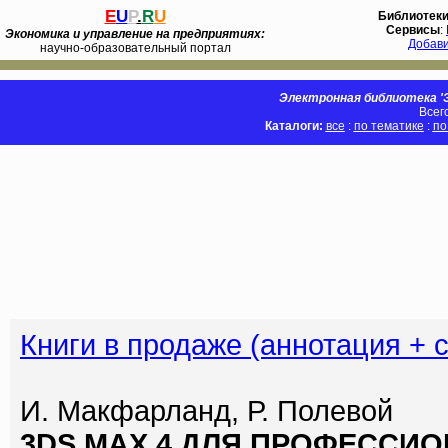
E
U
P
.
R
U
Библиотек
Сервисы
:
Экономика и управление на предприятиях:
Добав
научно-образовательный портал
Электронная библиотека 'Э
Всег
Каталоги:
все
:
по тематике
:
по
Книги в продаже (аннотация + 
И. Макфарланд, Р. Полевой
3DS MAX 4 ДЛЯ ПРОФЕССИОН