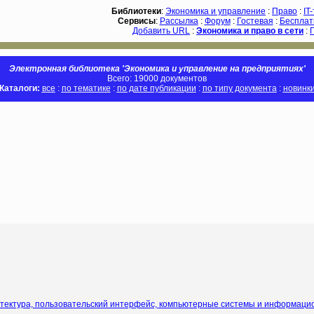
Библиотеки
:
Экономика и управление
:
Право
:
IT
Сервисы
:
Рассылка
:
Форум
:
Гостевая
:
Бесплат
Добавить URL
:
Экономика и право в сети
:
Электронная библиотека 'Экономика и управление на предприятиях'
Всего: 19000 документов
Каталоги:
все
:
по тематике
:
по дате публикации
:
по типу документа
:
новинк
итектура, пользовательский интерфейс, компьютерные системы и информаци