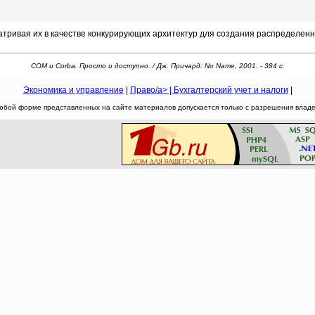
ривая их в качестве конкурирующих архитектур для создания распределен
COM и Corba. Просто и доступно. / Дж. Причард: No Name, 2001. - 384 c.
Экономика и управление
|
Право/a> |
Бухгалтерский учет и налоги
|
юбой форме представленных на сайте материалов допускается только с разрешения владел