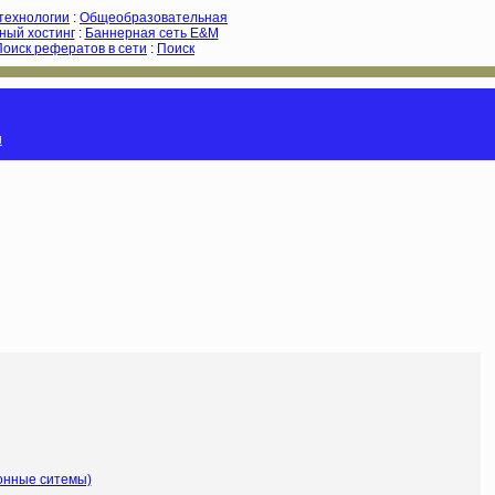
-технологии
:
Общеобразовательная
ный хостинг
:
Баннерная сеть E&M
Поиск рефератов в сети
:
Поиск
и
онные ситемы)