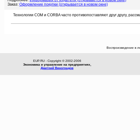
Подробнее:
Информация от издателя (открывается в новом окне)
Заказ:
Оформление покупки (открывается в новом окне)
Технологии COM и CORBA часто противопоставляют друг другу, рассмат
Воспроизведение в л
EUP.RU - Copyright © 2002-2006
Экономика и управление на предприятиях,
Дмитрий Виноградов