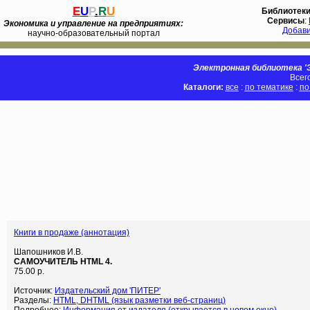
E
U
P
.
R
U
Библиотек
Сервисы
:
Экономика и управление на предприятиях:
Добав
научно-образовательный портал
Электронная библиотека 'Э
Всег
Каталоги:
все
:
по тематике
:
по
Книги в продаже (аннотация)
Шапошников И.В.
САМОУЧИТЕЛЬ HTML 4.
75.00 р.
Источник:
Издательский дом 'ПИТЕР'
Разделы:
HTML, DHTML (язык разметки веб-страниц)