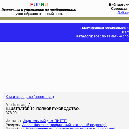
E
U
P
.
R
U
Библиотек
Сервисы
:
Экономика и управление на предприятиях:
Добав
научно-образовательный портал
Электронная библиотека 'Э
Всег
Каталоги:
все
:
по тематике
:
по
Книги в продаже (аннотация)
Мак-Клеланд Д.
ILLUSTRATOR 10. ПОЛНОЕ РУКОВОДСТВО.
378.00 р.
Источник:
Издательский дом 'ПИТЕР'
Разделы:
Adobe Illustrator (графический векторный редактор)