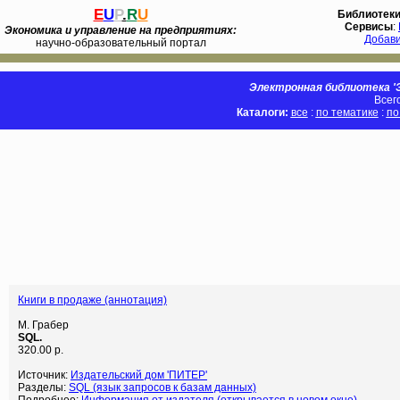
E
U
P
.
R
U
Библиотек
Сервисы
:
Экономика и управление на предприятиях:
Добав
научно-образовательный портал
Электронная библиотека 'Э
Всег
Каталоги:
все
:
по тематике
:
по
Книги в продаже (аннотация)
М. Грабер
SQL.
320.00 р.
Источник:
Издательский дом 'ПИТЕР'
Разделы:
SQL (язык запросов к базам данных)