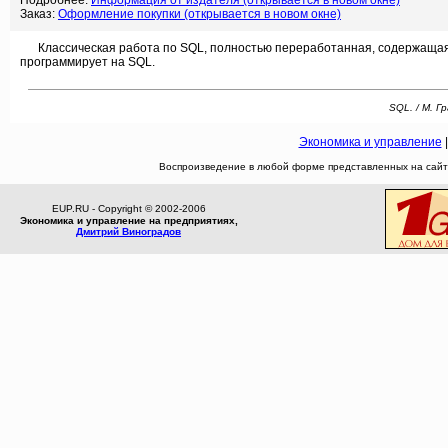
Подробнее:
Информация от издателя (открывается в новом окне)
Заказ:
Оформление покупки (открывается в новом окне)
Классическая работа по SQL, полностью переработанная, содержащая оп
программирует на SQL.
SQL. / М. Г
Экономика и управление
Воспроизведение в любой форме представленных на сайте
EUP.RU - Copyright © 2002-2006
Экономика и управление на предприятиях,
Дмитрий Виноградов