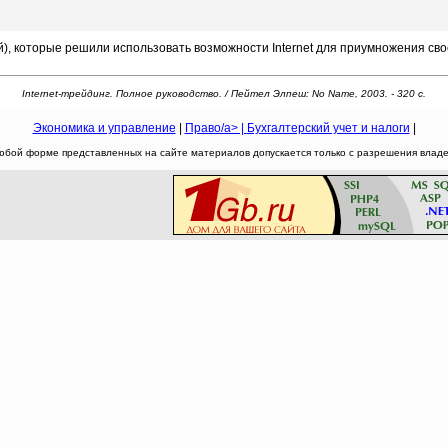
 которые решили использовать возможности Internet для приумножения свое
Internet-трейдинг. Полное руководство. / Пейтел Элпеш: No Name, 2003. - 320 c.
Экономика и управление
|
Право/a> |
Бухгалтерский учет и налоги
|
юбой форме представленных на сайте материалов допускается только с разрешения владел