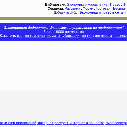
Библиотеки
:
Экономика и управление
:
Право
:
IT
Сервисы
:
Рассылка
:
Форум
:
Гостевая
:
Бесплат
Добавить URL
:
Экономика и право в сети
:
Электронная библиотека 'Экономика и управление на предприятиях'
Всего: 19000 документов
Каталоги:
все
:
по тематике
:
по дате публикации
:
по типу документа
:
новинк
тки Web-приложений, интернет-ресурсы, интернет и общество, Web-сервера,