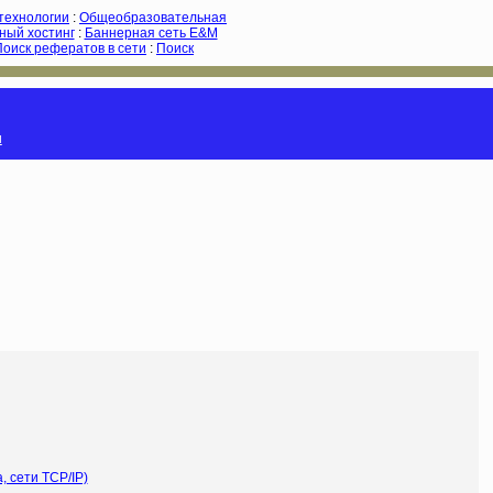
-технологии
:
Общеобразовательная
ный хостинг
:
Баннерная сеть E&M
Поиск рефератов в сети
:
Поиск
и
 сети TCP/IP)