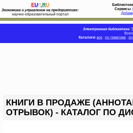
E
U
P
.
R
U
Библиотек
Сервисы
:
Экономика и управление на предприятиях:
Добав
научно-образовательный портал
Электронная библиотека 'Э
Всег
Каталоги:
все
:
по тематике
:
по
КНИГИ В ПРОДАЖЕ (АННОТА
ОТРЫВОК) - КАТАЛОГ ПО Д