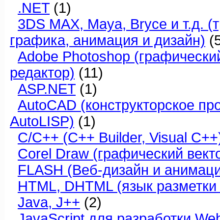
.NET
(1)
3DS MAX, Maya, Bryce и т.д. 
графика, анимация и дизайн)
(5
Adobe Photoshop (графически
редактор)
(11)
ASP.NET
(1)
AutoCAD (конструкторское пр
AutoLISP)
(1)
C/C++ (C++ Builder, Visual C++
Corel Draw (графический вект
FLASH (Веб-дизайн и анимаци
HTML, DHTML (язык разметки 
Java, J++
(2)
JavaScript для разработки We