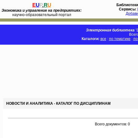
E
U
P
.
R
U
Библиотек
Сервисы
:
Экономика и управление на предприятиях:
Добав
научно-образовательный портал
Электронная библиотека 'Э
Всег
Каталоги:
все
:
по тематике
:
по
НОВОСТИ И АНАЛИТИКА - КАТАЛОГ ПО ДИСЦИПЛИНАМ
Всего документов: 0