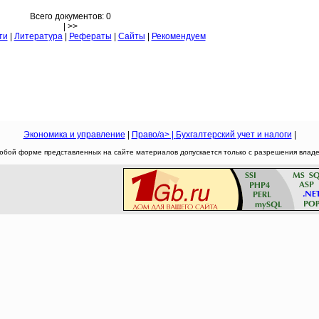
Всего документов: 0
| >>
ти
|
Литература
|
Рефераты
|
Сайты
|
Рекомендуем
Экономика и управление
|
Право/a> |
Бухгалтерский учет и налоги
|
юбой форме представленных на сайте материалов допускается только с разрешения владел