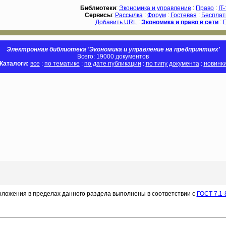
Библиотеки
:
Экономика и управление
:
Право
:
IT
Сервисы
:
Рассылка
:
Форум
:
Гостевая
:
Бесплат
Добавить URL
:
Экономика и право в сети
:
Электронная библиотека 'Экономика и управление на предприятиях'
Всего: 19000 документов
Каталоги:
все
:
по тематике
:
по дате публикации
:
по типу документа
:
новинк
оложения в пределах данного раздела выполнены в соответствии с
ГОСТ 7.1-