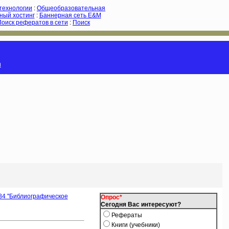
-технологии
:
Общеобразовательная
ный хостинг
:
Баннерная сеть E&M
Поиск рефератов в сети
:
Поиск
и
84 ''Библиографическое
Опрос*
Сегодня Вас интересуют?
Рефераты
Книги (учебники)