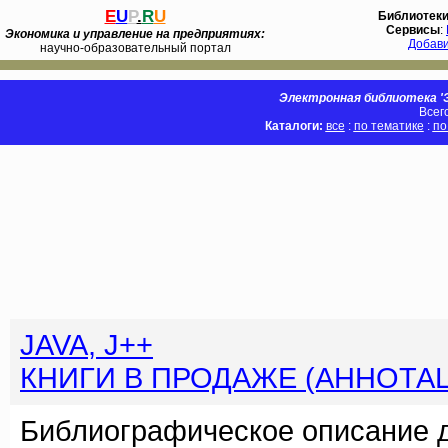
E
U
P
.
R
U
Библиотек
Сервисы
:
Экономика и управление на предприятиях:
Добав
научно-образовательный портал
Электронная библиотека 'Э
Всег
Каталоги:
все
:
по тематике
:
по
JAVA, J++
КНИГИ В ПРОДАЖЕ (АННОТА
Библиографическое описание 