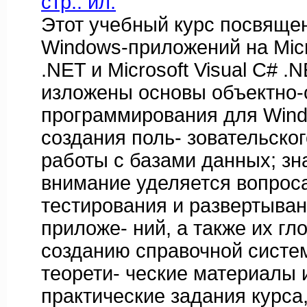
стр.: ил.
Этот учебный курс посвяще
Windows-приложений на Micro
.NET и Microsoft Visual C# .N
изложены основы объектно-
программирования для Wind
создания поль- зовательско
работы с базами данных; зн
внимание уделяется вопрос
тестирования и развертыва
приложе- ний, а также их гл
созданию справочной систе
теорети- ческие материалы 
практические задания курса