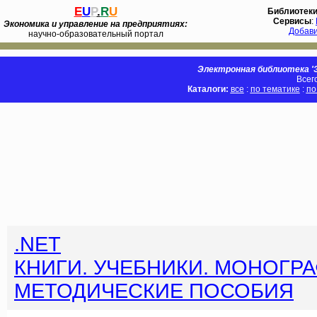
E
U
P
.
R
U
Библиотек
Сервисы
:
Экономика и управление на предприятиях:
Добав
научно-образовательный портал
Электронная библиотека 'Э
Всег
Каталоги:
все
:
по тематике
:
по
.NET
КНИГИ. УЧЕБНИКИ. МОНОГРА
МЕТОДИЧЕСКИЕ ПОСОБИЯ