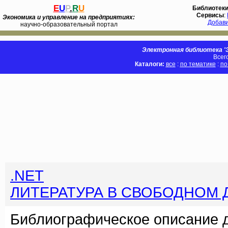
E
U
P
.
R
U
Библиотек
Сервисы
:
Экономика и управление на предприятиях:
Добав
научно-образовательный портал
Электронная библиотека 'Э
Всег
Каталоги:
все
:
по тематике
:
по
.NET
ЛИТЕРАТУРА В СВОБОДНОМ 
Библиографическое описание 