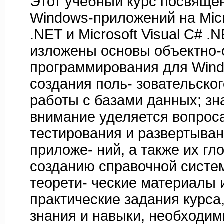
Этот учебный курс посвяще
Windows-приложений на Micro
.NET и Microsoft Visual C# .N
изложены основы объектно-
программирования для Wind
создания поль- зовательско
работы с базами данных; зн
внимание уделяется вопрос
тестирования и развертыва
приложе- ний, а также их гл
созданию справочной систе
теорети- ческие материалы 
практические задания курса
знания и навыки, необходим