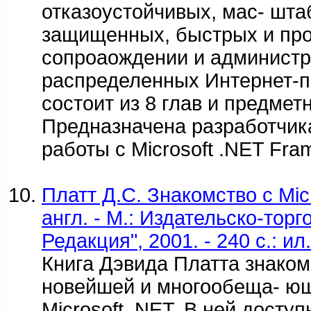
отказоустойчивых, мас- шт
защищенных, быстрых и про
сопроаождении и админист
распределенных Интернет-п
состоит из 8 глав и предмет
Предназначена разработчи
работы с Microsoft .NET Fra
Платт Д.С. Знакомство с Micr
англ. - М.: Издательско-тор
Редакция", 2001. - 240 с.: ил.
Книга Дэвида Платта знаком
новейшей и многообеща- ю
Microsoft .NET. В ней досту