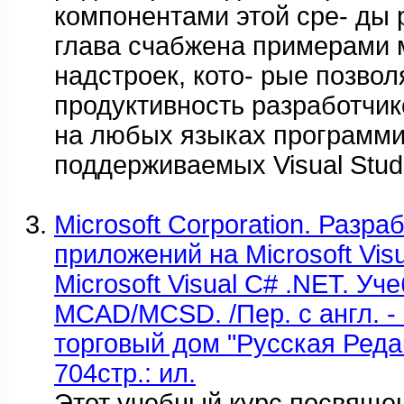
компонентами этой сре- ды 
глава счабжена примерами 
надстроек, кото- рые позвол
продуктивность разработчик
на любых языках программи
поддерживаемых Visual Stud
Microsoft Corporation. Разра
приложений на Microsoft Visu
Microsoft Visual C# .NET. Уч
MCAD/MCSD. /Пер. с англ. - 
торговый дом "Русская Редак
704стр.: ил.
Этот учебный курс посвяще