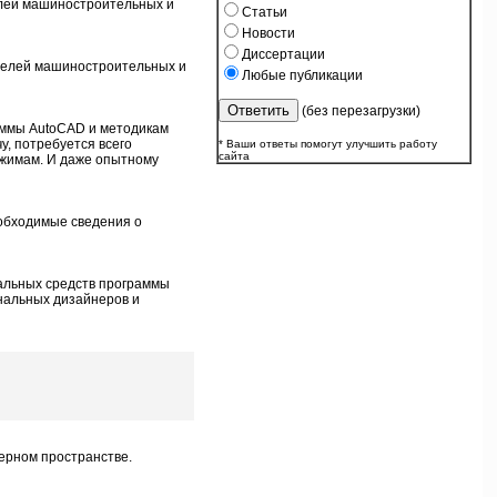
елей машиностроительных и
Статьи
Новости
Диссертации
делей машиностроительных и
Любые публикации
(без перезагрузки)
аммы AutoCAD и методикам
у, потребуется всего
* Ваши ответы помогут улучшить работу
сайта
ежимам. И даже опытному
еобходимые сведения о
альных средств программы
ональных дизайнеров и
ерном пространстве.