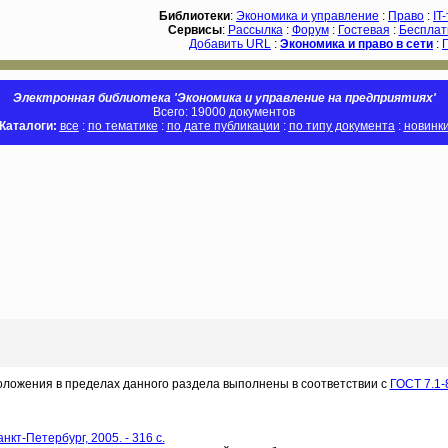
Библиотеки
:
Экономика и управление
:
Право
:
IT
Сервисы
:
Рассылка
:
Форум
:
Гостевая
:
Бесплат
Добавить URL
:
Экономика и право в сети
:
Электронная библиотека 'Экономика и управление на предприятиях'
Всего: 19000 документов
Каталоги:
все
:
по тематике
:
по дате публикации
:
по типу документа
:
новинк
оложения в пределах данного раздела выполнены в соответствии с
ГОСТ 7.1-
т-Петербург, 2005. - 316 c.