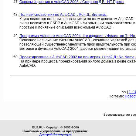
Основы черчения в AutoCAD 2005. / Смирнов Д.В.: НТ Пресс.
Полный справочник по AutoCAD. / Кон Д.: Вильямс.
Книга является полным справочником по всем аспектам AutoCAD -
ли вы новичком в САПР и AutoCAD или опытным пользователем, в 
простые и понятные описания всех команд AutoCAD.
Программа Autodesk AutoCAD 2004. 4-е издание. / Фелистов Э.: No 
Основное назначение системы AutoCAD - создание чертежей для 
позволяющей существенно увеличить производительность при соз
методов и функций AutoCAD 2004, даются рекомендации по управ
Проектирование в AutoCAD 2002 на примерах. / Фрэй Д.: No Name, 2
На примере процесса проектирования жилого домика в книге сжа
AutoCAD.
<< |
1- 1
По теме:
Новос
Воспроизведение в л
EUP.RU - Copyright © 2002-2006
Экономика и управление на предприятиях,
Дмитрий Виноградов