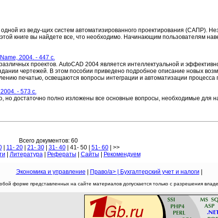
 одной из веду-щих систем автоматизированного проектирования (САПР). Нез
этой книге вы найдете все, что необходимо. Начинающим пользователям нав
Name, 2004. - 447 c.
различных проектов. AutoCAD 2004 является интеллектуальной и эффективн
дании чертежей. В этом пособии приведено подробное описание новых возм
лению печатью, освещаются вопросы интеграции и автоматизации процесса 
004. - 573 c.
то, но достаточно полно изложены все основные вопросы, необходимые для 
Всего документов: 60
0
|
11- 20
|
21- 30
|
31- 40
| 41- 50 |
51- 60
| >>
ти
|
Литература
|
Рефераты
|
Сайты
|
Рекомендуем
Экономика и управление
|
Право/a> |
Бухгалтерский учет и налоги
|
юбой форме представленных на сайте материалов допускается только с разрешения владел