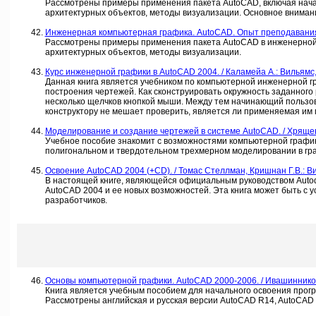
Рассмотрены примеры применения пакета AutoCAD, включая нача
архитектурных объектов, методы визуализации. Основное вниман
Инженерная компьютерная графика. AutoCAD. Опыт преподавания и 
Рассмотрены примеры применения пакета AutoCAD в инженерной 
архитектурных объектов, методы визуализации.
Курс инженерной графики в AutoCAD 2004. / Каламейа А.: Вильямс, 
Данная книга является учебником по компьютерной инженерной г
построения чертежей. Как сконструировать окружность заданного р
несколько щелчков кнопкой мыши. Между тем начинающий пользо
конструктору не мешает проверить, является ли применяемая им
Моделирование и создание чертежей в системе AutoCAD. / Хрящев В
Учебное пособие знакомит с возможностями компьютерной график
полигональном и твердотельном трехмерном моделировании в гр
Освоение AutoCAD 2004 (+CD). / Томас Стеллман, Кришнан Г.В.: Вил
В настоящей книге, являющейся официальным руководством Auto
AutoCAD 2004 и ее новых возможностей. Эта книга может быть с у
разработчиков.
Основы компьютерной графики. AutoCAD 2000-2006. / Ивашиннико
Книга является учебным пособием для начального освоения про
Рассмотрены английская и русская версии AutoCAD R14, AutoCAD 