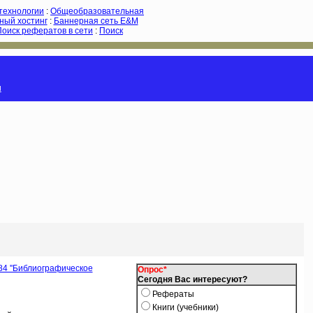
-технологии
:
Общеобразовательная
ный хостинг
:
Баннерная сеть E&M
Поиск рефератов в сети
:
Поиск
и
84 ''Библиографическое
Опрос*
Сегодня Вас интересуют?
Рефераты
Книги (учебники)