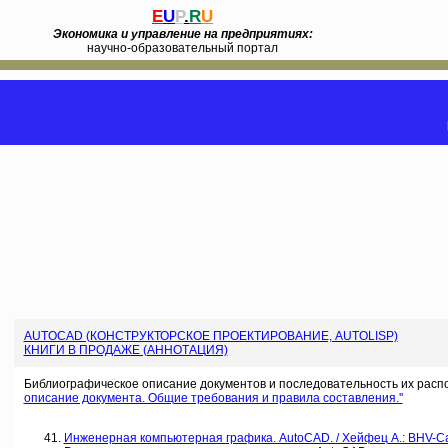
E
U
P
.
R
U
Экономика и управление на предприятиях:
научно-образовательный портал
AUTOCAD (КОНСТРУКТОРСКОЕ ПРОЕКТИРОВАНИЕ, AUTOLISP)
КНИГИ В ПРОДАЖЕ (АННОТАЦИЯ)
Библиографическое описание документов и последовательность их расп
описание документа. Общие требования и правила составления.''
Инженерная компьютерная графика. AutoCAD. / Хейфец А.: BHV-Санк