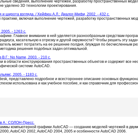
льные сведения, выполнение чертежей, разработку пространственных мод
ие уделено 3D технологии проектирования.
широта взгляда. / Хейфец А.Л.: Диалог-Мифи, 2002. - 432 c.
практике, включая выполнение чертежей, разработку пространственных мо
2005. - 1263 c.
рафике. Главное внимание в ней уделяется разнообразным средствам прогр
адиуса, касательную к отрезку и другой окружности? Чтобы решить эту задач
ватель может потратить на ее решение полдня, блуждая по бесчисленным р
 методика решения подобных задач оптимальной.
.Г.: No Name, 2003. - 210 c.
и в области конструирования пространственных объектов и содержит все н
афической системе AutoCAD.
ьямс, 2005. - 1183 c.
desk, представлено подробное и всестороннее описание основных функцион
спехом использована и как учебное пособие, и как справочник для професси
в А.: СОЛОН-Пресс.
граммы компьютерной графики AutoCAD — созданию моделей чертежей в двум
2000, AutoCAD 2002, AutoCAD 2004, 2005 и особенности AutoCAD 2006.