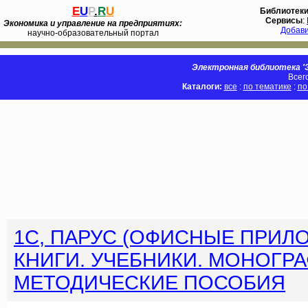
E
U
P
.
R
U
Библиотек
Сервисы
:
Экономика и управление на предприятиях:
Добав
научно-образовательный портал
Электронная библиотека 'Э
Всег
Каталоги:
все
:
по тематике
:
по
1C, ПАРУС (ОФИСНЫЕ ПРИЛ
КНИГИ. УЧЕБНИКИ. МОНОГРА
МЕТОДИЧЕСКИЕ ПОСОБИЯ