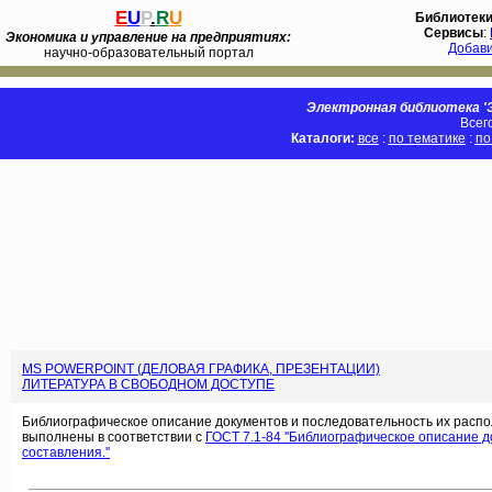
E
U
P
.
R
U
Библиотек
Сервисы
:
Экономика и управление на предприятиях:
Добав
научно-образовательный портал
Электронная библиотека 'Э
Всег
Каталоги:
все
:
по тематике
:
по
MS POWERPOINT (ДЕЛОВАЯ ГРАФИКА, ПРЕЗЕНТАЦИИ)
ЛИТЕРАТУРА В СВОБОДНОМ ДОСТУПЕ
Библиографическое описание документов и последовательность их распо
выполнены в соответствии с
ГОСТ 7.1-84 ''Библиографическое описание 
составления.''