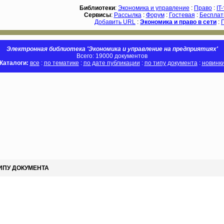
Библиотеки
:
Экономика и управление
:
Право
:
IT
Сервисы
:
Рассылка
:
Форум
:
Гостевая
:
Бесплат
Добавить URL
:
Экономика и право в сети
:
Электронная библиотека 'Экономика и управление на предприятиях'
Всего: 19000 документов
Каталоги:
все
:
по тематике
:
по дате публикации
:
по типу документа
:
новинк
ТИПУ ДОКУМЕНТА