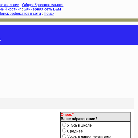
-технологии
:
Общеобразовательная
ный хостинг
:
Баннерная сеть E&M
Поиск рефератов в сети
:
Поиск
и
Опрос*
Ваше образование?
Учусь в школе
Среднее
Учусь в лицее, техникуме