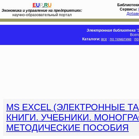
E
U
P
.
R
U
Библиотек
Сервисы
:
Экономика и управление на предприятиях:
Добав
научно-образовательный портал
Электронная библиотека 'Э
Всег
Каталоги:
все
:
по тематике
:
по
MS EXCEL (ЭЛЕКТРОННЫЕ Т
КНИГИ. УЧЕБНИКИ. МОНОГРА
МЕТОДИЧЕСКИЕ ПОСОБИЯ