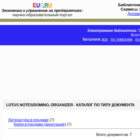
E
U
P
.
R
U
Библиотек
Сервисы
:
Экономика и управление на предприятиях:
Добав
научно-образовательный портал
Электронная библиотека 'Э
Всег
Каталоги:
все
:
по тематике
:
по
LOTUS NOTES/DOMINO, ORGANIZER - КАТАЛОГ ПО ТИПУ ДОКУМЕНТА
Литература в продаже
(7)
Книги в продаже (аннотация)
(7)
Всего документов: 7