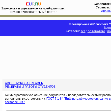
E
U
P
.
R
U
Библиотек
Сервисы
:
Экономика и управление на предприятиях:
Добав
научно-образовательный портал
Электронная библиотека 'Э
Всег
Каталоги:
все
:
по тематике
:
по
ADOBE ACROBAT READER
РЕФЕРАТЫ И РАБОТЫ СТУДЕНТОВ
Библиографическое описание документов и последовательность их распо
выполнены в соответствии с
ГОСТ 7.1-84 ''Библиографическое описание 
составления.''