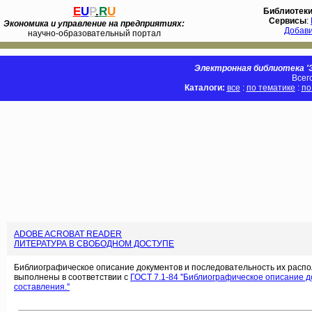
E
U
P
.
R
U
Библиотек
Сервисы
:
Экономика и управление на предприятиях:
Добав
научно-образовательный портал
Электронная библиотека 'Э
Всег
Каталоги:
все
:
по тематике
:
по
ADOBE ACROBAT READER
ЛИТЕРАТУРА В СВОБОДНОМ ДОСТУПЕ
Библиографическое описание документов и последовательность их распо
выполнены в соответствии с
ГОСТ 7.1-84 ''Библиографическое описание 
составления.''