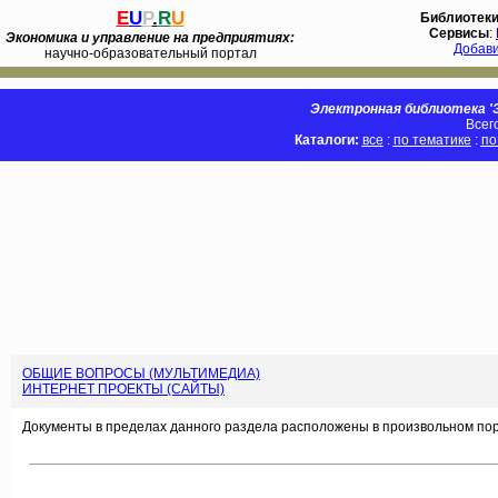
E
U
P
.
R
U
Библиотек
Сервисы
:
Экономика и управление на предприятиях:
Добав
научно-образовательный портал
Электронная библиотека 'Э
Всег
Каталоги:
все
:
по тематике
:
по
ОБЩИЕ ВОПРОСЫ (МУЛЬТИМЕДИА)
ИНТЕРНЕТ ПРОЕКТЫ (САЙТЫ)
Документы в пределах данного раздела расположены в произвольном пор