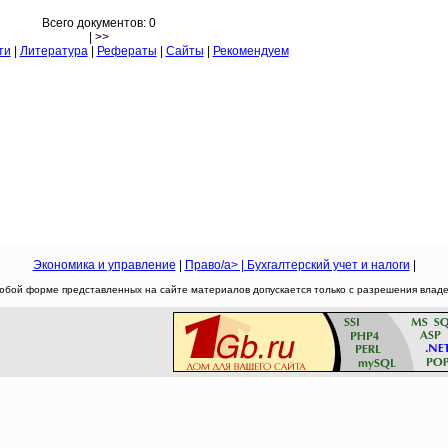
Всего документов: 0
| >>
ти
|
Литература
|
Рефераты
|
Сайты
|
Рекомендуем
Экономика и управление
|
Право/a> |
Бухгалтерский учет и налоги
|
юбой форме представленных на сайте материалов допускается только с разрешения владел