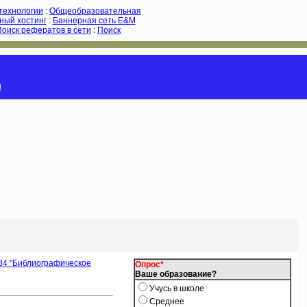
-технологии
:
Общеобразовательная
ный хостинг
:
Баннерная сеть E&M
Поиск рефератов в сети
:
Поиск
и
84 ''Библиографическое
Опрос*
Ваше образование?
Учусь в школе
Среднее