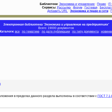
Библиотеки
:
Экономика и управление
:
Право
:
IT
Сервисы
:
Рассылка
:
Форум
:
Гостевая
:
Бесплат
Добавить URL
:
Экономика и право в сети
:
Электронная библиотека 'Экономика и управление на предприятиях'
Всего: 19000 документов
Каталоги:
все
:
по тематике
:
по дате публикации
:
по типу документа
:
новинк
)
оложения в пределах данного раздела выполнены в соответствии с
ГОСТ 7.1-