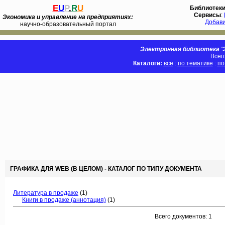
E
U
P
.
R
U
Библиотек
Сервисы
:
Экономика и управление на предприятиях:
Добав
научно-образовательный портал
Электронная библиотека 'Э
Всег
Каталоги:
все
:
по тематике
:
по
ГРАФИКА ДЛЯ WEB (В ЦЕЛОМ) - КАТАЛОГ ПО ТИПУ ДОКУМЕНТА
Литература в продаже
(1)
Книги в продаже (аннотация)
(1)
Всего документов: 1