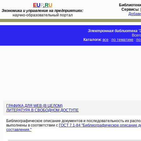
E
U
P
.
R
U
Библиотек
Сервисы
:
Экономика и управление на предприятиях:
Добав
научно-образовательный портал
Электронная библиотека 'Э
Всег
Каталоги:
все
:
по тематике
:
по
ГРАФИКА ДЛЯ WEB (В ЦЕЛОМ)
ЛИТЕРАТУРА В СВОБОДНОМ ДОСТУПЕ
Библиографическое описание документов и последовательность их распо
выполнены в соответствии с
ГОСТ 7.1-84 ''Библиографическое описание 
составления.''