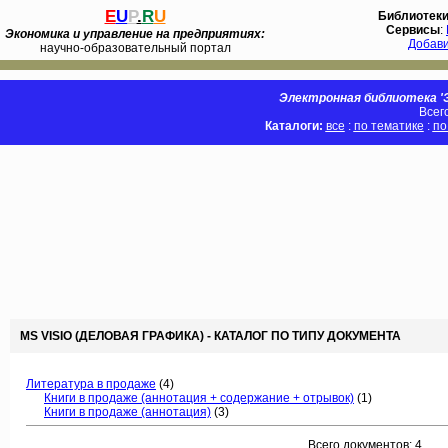
E
U
P
.
R
U
Библиотек
Сервисы
:
Экономика и управление на предприятиях:
Добав
научно-образовательный портал
Электронная библиотека 'Э
Всег
Каталоги:
все
:
по тематике
:
по
MS VISIO (ДЕЛОВАЯ ГРАФИКА) - КАТАЛОГ ПО ТИПУ ДОКУМЕНТА
Литература в продаже
(4)
Книги в продаже (аннотация + содержание + отрывок)
(1)
Книги в продаже (аннотация)
(3)
Всего документов: 4