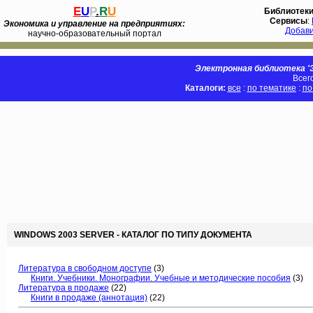
E
U
P
.
R
U
Библиотек
Сервисы
:
Экономика и управление на предприятиях:
Добав
научно-образовательный портал
Электронная библиотека 'Э
Всег
Каталоги:
все
:
по тематике
:
по
WINDOWS 2003 SERVER - КАТАЛОГ ПО ТИПУ ДОКУМЕНТА
Литература в свободном доступе
(3)
Книги. Учебники. Монографии. Учебные и методические пособия
(3)
Литература в продаже
(22)
Книги в продаже (аннотация)
(22)