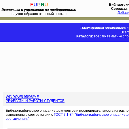
E
U
P
.
R
U
Библиотек
Сервисы
:
Экономика и управление на предприятиях:
Добав
научно-образовательный портал
Электронная библиотека 'Э
Всег
Каталоги:
все
:
по тематике
:
по
WINDOWS 95/98/ME
РЕФЕРАТЫ И РАБОТЫ СТУДЕНТОВ
Библиографическое описание документов и последовательность их распо
выполнены в соответствии с
ГОСТ 7.1-84 ''Библиографическое описание 
составления.''