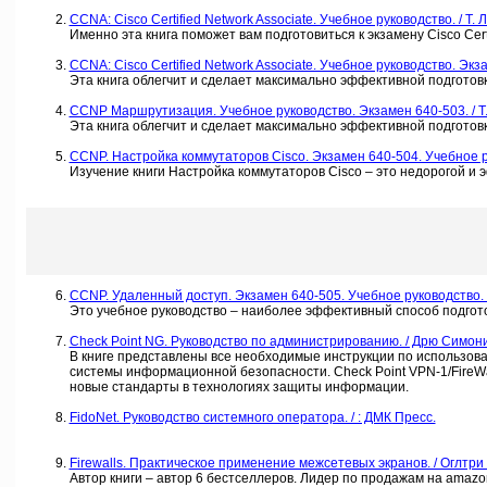
CCNA: Cisco Certified Network Associate. Учебное руководство. / Т. Л
Именно эта книга поможет вам подготовиться к экзамену Cisco Certi
CCNA: Cisco Certified Network Associate. Учебное руководство. Экзам
Эта книга облегчит и сделает максимально эффективной подготовку
CCNP Маршрутизация. Учебное руководство. Экзамен 640-503. / Т. Л
Эта книга облегчит и сделает максимально эффективной подготов
CCNP. Настройка коммутаторов Cisco. Экзамен 640-504. Учебное руко
Изучение книги Настройка коммутаторов Cisco – это недорогой и 
CCNP. Удаленный доступ. Экзамен 640-505. Учебное руководство. / Т
Это учебное руководство – наиболее эффективный способ подготов
Check Point NG. Руководство по администрированию. / Дрю Симонис
В книге представлены все необходимые инструкции по использован
системы информационной безопасности. Check Point VPN-1/FireWal
новые стандарты в технологиях защиты информации.
FidoNet. Руководство системного оператора. / : ДМК Пресс.
Firewalls. Практическое применение межсетевых экранов. / Оглтри 
Автор книги – автор 6 бестселлеров. Лидер по продажам на amazo