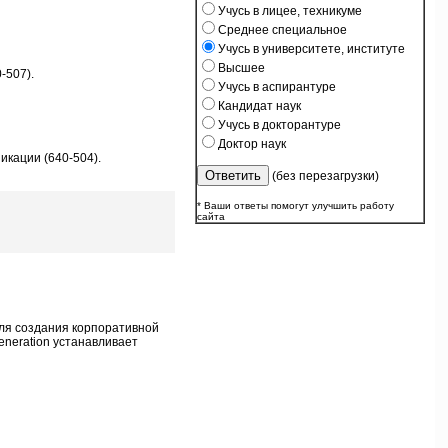
Учусь в лицее, техникуме
Среднее специальное
Учусь в университете, институте
Высшее
-507).
Учусь в аспирантуре
Кандидат наук
Учусь в докторантуре
Доктор наук
икации (640-504).
(без перезагрузки)
* Ваши ответы помогут улучшить работу
сайта
для создания корпоративной
eneration устанавливает