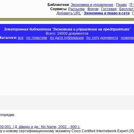
Библиотеки
:
Экономика и управление
:
Право
:
IT
Сервисы
:
Рассылка
:
Форум
:
Гостевая
:
Бесплат
Добавить URL
:
Экономика и право в сети
:
Электронная библиотека 'Экономика и управление на предприятиях'
Всего: 19000 документов
Каталоги:
все
:
по тематике
:
по дате публикации
:
по типу документа
:
новинк
порядке.
0-001. / Д. Шварц и др.: No Name, 2002. - 800 c.
к новому сертификационному экзамену Cisco Certified Internetwork Expert (35