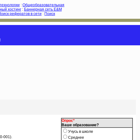
-технологии
:
Общеобразовательная
ный хостинг
:
Баннерная сеть E&M
Поиск рефератов в сети
:
Поиск
и
Опрос*
Ваше образование?
Учусь в школе
0-001).
Среднее