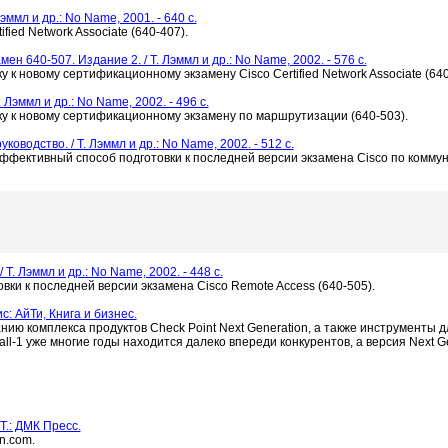
эммл и др.: No Name, 2001. - 640 c.
fied Network Associate (640-407).
ен 640-507. Издание 2. / Т. Лэммл и др.: No Name, 2002. - 576 c.
 к новому сертификационному экзамену Cisco Certified Network Associate (640
эммл и др.: No Name, 2002. - 496 c.
ку к новому сертификационному экзамену по маршрутизации (640-503).
водство. / Т. Лэммл и др.: No Name, 2002. - 512 c.
эффективный способ подготовки к последней версии экзамена Cisco по коммун
. Лэммл и др.: No Name, 2002. - 448 c.
ки к последней версии экзамена Cisco Remote Access (640-505).
: АйТи, Книга и бизнес.
ию комплекса продуктов Check Point Next Generation, а также инструменты 
l-1 уже многие годы находится далеко впереди конкурентов, а версия Next G
Т.: ДМК Пресс.
n.com.