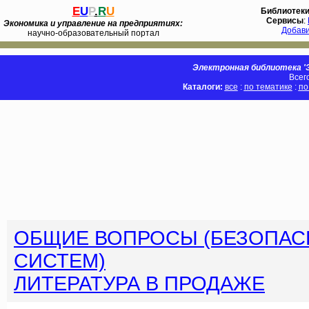
E
U
P
.
R
U
Библиотек
Сервисы
:
Экономика и управление на предприятиях:
Добав
научно-образовательный портал
Электронная библиотека 'Э
Всег
Каталоги:
все
:
по тематике
:
по
ОБЩИЕ ВОПРОСЫ (БЕЗОПА
СИСТЕМ)
ЛИТЕРАТУРА В ПРОДАЖЕ