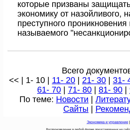
которые призваны защищать
экономику от назойливого, н
преступного проникновения 
называемого "несанкциониро
Всего документов
<< | 1- 10 |
11- 20
|
21- 30
|
31- 
61- 70
|
71- 80
|
81- 90
|
По теме:
Новости
|
Литерат
Сайты
|
Рекомен
Экономика и управление
Воспроизведение в любой форме представленных на сайте