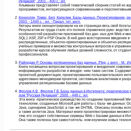
Редакция", 2003. - 400 с.: ил.
Альманах представляет собой тематический сборник статей из жу
программистов, интересующихся современными и перспективным
Конноллн, Томас, Бегг, Карелии. Базы данных. Проектирование, реа
2003. - 1440 с. : ил. - Парал. тит. англ.
Авторы книги сконцентрировали на ее страницах весь свой богаты
Результатом их труда стало это полное справочное руко- водств
особенностей разработки приложений баз дан- ных для Web и мно
SQLJ, ASP, JSP и PSP Oracle. В ней дано всестороннее введени
распределенные, объектно-ориентированные и объектно-реляцион
учебных примеров и множества контрольных вопросов и упражнений
разработки курсов обучения любых уровней сложности, от студен
профессионалов.
Райордан Р. Основы реляционных баз данных. /Пер, с англ. - М.: Из
Книга посвящена вопросам проектирования и внедрения современ-
информацию по разработке и внедре- нию таких систем. Содержит
проектной документации, проектированию пользовательского инте
адресовано менеджерам проектов, системным аналитикам и разра
управления реляционными базами данных.
Фролов А.В., Фролов Г.В. Базы данных в Интернете: практическое 
дом "Русская Редакция", 2000. - 448 с.: ил.
Эта книга -практическое руководство по созданию приложений We
технологии, созданные Microsoft для работы с база- ми данных. 
Java, сценариев JavaScript, а так- же DHTML. Описаны основы ис
а также аплетов Java. Материал книги проиллюстрирован множест
тем, кто создает собственные серверы Web с базами данных в Ин
Она также полезна при самостоятель- ном изучении новых технол