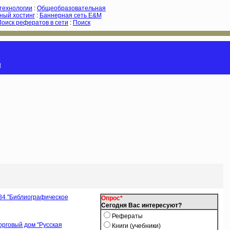
-технологии
:
Общеобразовательная
ный хостинг
:
Баннерная сеть E&M
Поиск рефератов в сети
:
Поиск
и
84 ''Библиографическое
Опрос*
Сегодня Вас интересуют?
Рефераты
торговый дом "Русская
Книги (учебники)