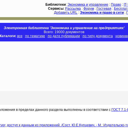
Библиотеки
:
Экономика и управление
:
Право
:
IT
Сервисы
:
Рассылка
:
Форум
:
Гостевая
:
Бесплат
Добавить URL
:
Экономика и право в сети
:
Электронная библиотека 'Экономика и управление на предприятиях'
Всего: 19000 документов
Каталоги:
все
:
по тематике
:
по дате публикации
:
по типу документа
:
новинк
оложения в пределах данного раздела выполнены в соответствии с
ГОСТ 7.1-
rver, доступ к данным из приложений. /Сост. Ю.Е.Купцевич. - М.: Издательско-