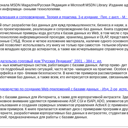
рнала MSDN Magazine/Русская Редакция и Microsoft MSDN Library. Издание а
и информаци- онными технологиями.
лизация и сопровождение. Теория и практика. 3-е издание.: Пер. с англ. - М.
й опыт разработки баз данных для кужд промышленности, бизнеса и науки, а 
о по проектированию, реализации и сопровождению баз данных. Книга содерж
гочисленные примеры кода доступа к базам данных из Web, в том числе с п
е в технологию информационной проходки, хранилищ данных и OLAP, представ
ные СУБД. Ясное и четкое изложение материала, наличие одного основного
 позволяет использовать эту книгу не только при самостоя- тельном обучени
тов младших курсов до аспирантов, а также как исчерпывающее справочное р
дательско-торговый дом "Русская Редакция", 2001. - 384 с.: ил.
 ных компьютерных систем, работающих с базами данных. Автор приво- дит 
ся подробный анализ ситуаций, часто встре- чающихся на практике. Особое
рфейса и про- блемам безопасности. В качестве примеров рассматриваются 
ботчикам баз данных, а также всем, кто интересуется вопросами, связанны
руководство по созданию Web-приложений с базами данных. - Изд. 2-ое, испр.
b с базами данных для Интернета, а также для корпоративной интрасети. З
Основное внимание уделяется применению ASP, CGI и ISAPI, ADO, элементов уп
пользования и создания серверных элементов управления ActiveX (с применен
вом примеров. К книге прилагается компакт-диск с примерами программ и др
тернете, разработчикам корпоративных баз данных в интрасетях, студентам
огий, предназначенных для работы с базами данных.