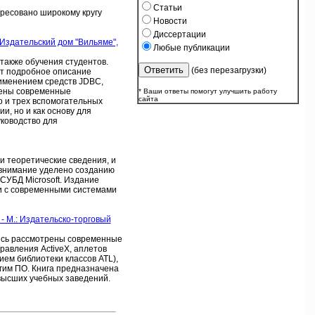
Статьи
дресовано широкому кругу
Новости
Диссертации
: Издательский дом "Вильяме",
Любые публикации
также обучения студентов.
(без перезагрузки)
ит подробное описание
рименением средств JDBC,
лены современные
* Ваши ответы помогут улучшить работу
сайта
 и трех вспомогательных
и, но и как основу для
уководство для
и теоретические сведения, и
 внимание уделено созданию
СУБД Microsoft. Издание
ми с современными системами
 - М.: Издательско-торговый
десь рассмотрены современные
равления ActiveX, аплетов
ием библиотеки классов ATL),
угим ПО. Книга предназначена
 высших учебных заведений.