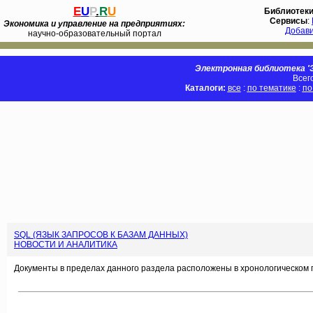
E
U
P
.
R
U
Библиотек
Сервисы
:
Экономика и управление на предприятиях:
Добав
научно-образовательный портал
Электронная библиотека 'Э
Всег
Каталоги:
все
:
по тематике
:
по
SQL (ЯЗЫК ЗАПРОСОВ К БАЗАМ ДАННЫХ)
НОВОСТИ И АНАЛИТИКА
Документы в пределах данного раздела расположены в хронологическом 