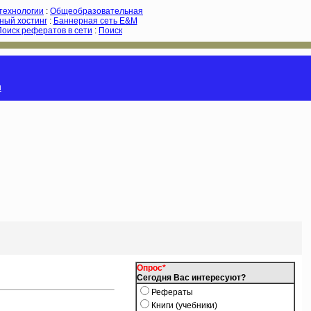
-технологии
:
Общеобразовательная
ный хостинг
:
Баннерная сеть E&M
Поиск рефератов в сети
:
Поиск
и
Опрос*
Сегодня Вас интересуют?
Рефераты
Книги (учебники)