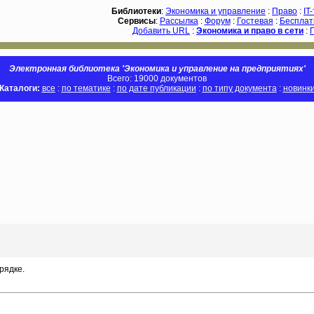
Библиотеки
:
Экономика и управление
:
Право
:
IT
Сервисы
:
Рассылка
:
Форум
:
Гостевая
:
Бесплат
Добавить URL
:
Экономика и право в сети
:
Электронная библиотека 'Экономика и управление на предприятиях'
Всего: 19000 документов
Каталоги:
все
:
по тематике
:
по дате публикации
:
по типу документа
:
новинк
рядке.