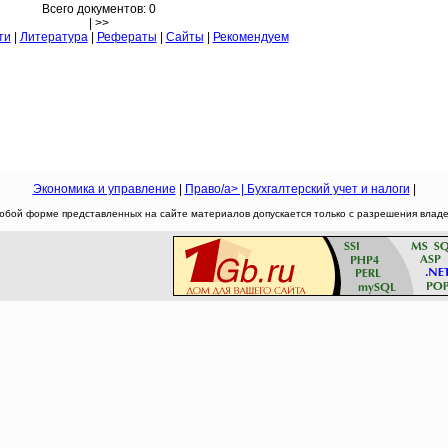
Всего документов: 0
| >>
ти
|
Литература
|
Рефераты
|
Сайты
|
Рекомендуем
Экономика и управление
|
Право/a> |
Бухгалтерский учет и налоги
|
юбой форме представленных на сайте материалов допускается только с разрешения владел