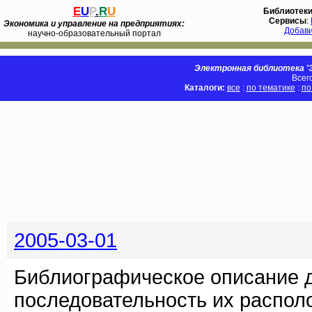
E
U
P
.
R
U
Библиотек
Сервисы
:
Экономика и управление на предприятиях:
Добав
научно-образовательный портал
Электронная библиотека 'Э
Всег
Каталоги:
все
:
по тематике
:
по
2005-03-01
Библиографическое описание 
последовательность их распол