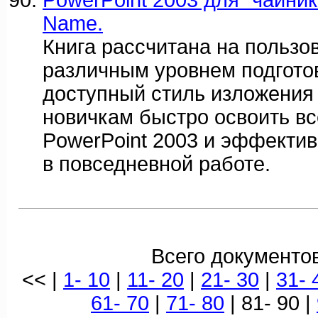
PowerPoint 2003 для "чайнико
Name.
Книга рассчитана на пользо
различным уровнем подготов
доступный стиль изложения
новичкам быстро освоить в
PowerPoint 2003 и эффектив
в повседневной работе.
Всего документов
<< |
1- 10
|
11- 20
|
21- 30
|
31- 
61- 70
|
71- 80
| 81- 90 |