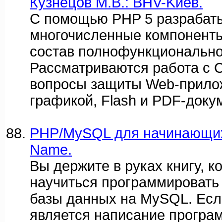
Кузнецов М.В.: BHV-Kиeв.
С помощью PHP 5 разрабат
многочисленные компоненты
состав полнофункционально
Рассматриваются работа с
вопросы защиты Web-прилож
графикой, Flash и PDF-доку
PHP/MySQL для начинающих.
Name.
Вы держите в руках книгу, 
научиться программировать 
базы данных на MySQL. Ес
является написание програм