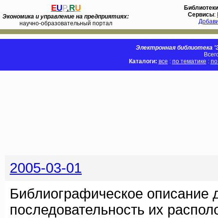
E
U
P
.
R
U
Библиотек
Сервисы
:
Экономика и управление на предприятиях:
Добав
научно-образовательный портал
Электронная библиотека 'Э
Всег
Каталоги:
все
:
по тематике
:
по
2005-03-01
Библиографическое описание 
последовательность их распол