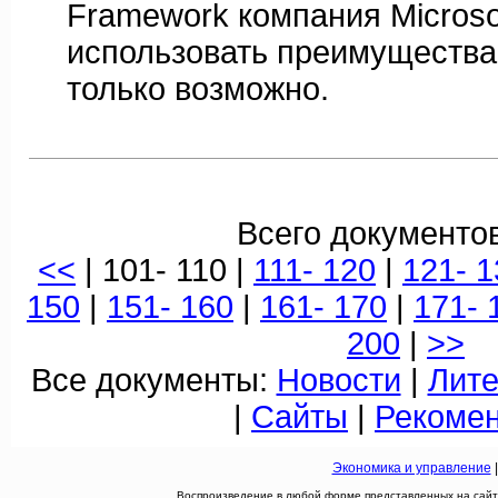
Framework компания Microso
использовать преимущества 
только возможно.
Всего документов
<<
| 101- 110 |
111- 120
|
121- 1
150
|
151- 160
|
161- 170
|
171- 
200
|
>>
Все документы:
Новости
|
Лите
|
Сайты
|
Рекоме
Экономика и управление
Воспроизведение в любой форме представленных на сайте