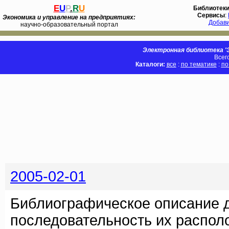
E
U
P
.
R
U
Библиотек
Сервисы
:
Экономика и управление на предприятиях:
Добав
научно-образовательный портал
Электронная библиотека 'Э
Всег
Каталоги:
все
:
по тематике
:
по
2005-02-01
Библиографическое описание 
последовательность их распол