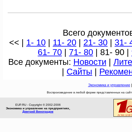
Всего документов
<< |
1- 10
|
11- 20
|
21- 30
|
31- 
61- 70
|
71- 80
| 81- 90 |
Все документы:
Новости
|
Лите
|
Сайты
|
Рекоме
Экономика и управление
Воспроизведение в любой форме представленных на сайте
EUP.RU - Copyright © 2002-2006
Экономика и управление на предприятиях,
Дмитрий Виноградов