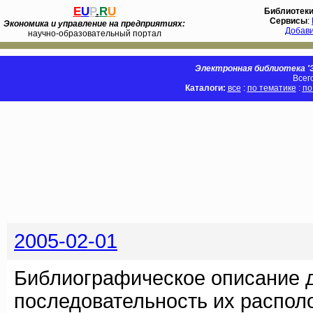
E
U
P
.
R
U
Библиотек
Сервисы
:
Экономика и управление на предприятиях:
Добав
научно-образовательный портал
Электронная библиотека 'Э
Всег
Каталоги:
все
:
по тематике
:
по
2005-02-01
Библиографическое описание 
последовательность их распол