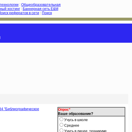
-технологии
:
Общеобразовательная
ный хостинг
:
Баннерная сеть E&M
Поиск рефератов в сети
:
Поиск
и
84 ''Библиографическое
Опрос*
Ваше образование?
Учусь в школе
Среднее
Учусь в лицее, техникуме