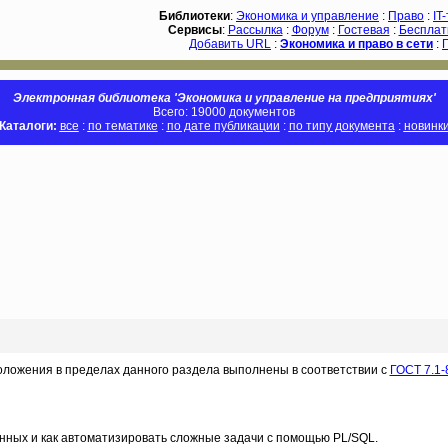
Библиотеки
:
Экономика и управление
:
Право
:
IT
Сервисы
:
Рассылка
:
Форум
:
Гостевая
:
Бесплат
Добавить URL
:
Экономика и право в сети
:
Электронная библиотека 'Экономика и управление на предприятиях'
Всего: 19000 документов
Каталоги:
все
:
по тематике
:
по дате публикации
:
по типу документа
:
новинк
оложения в пределах данного раздела выполнены в соответствии с
ГОСТ 7.1-
анных и как автоматизировать сложные задачи с помощью PL/SQL.