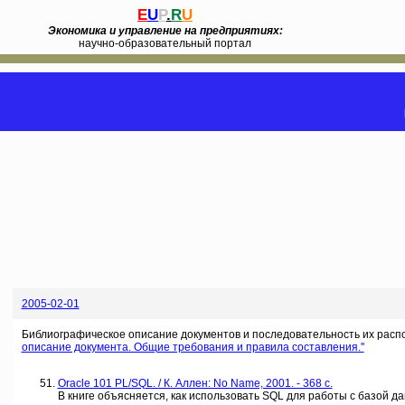
E
U
P
.
R
U
Экономика и управление на предприятиях:
научно-образовательный портал
2005-02-01
Библиографическое описание документов и последовательность их расп
описание документа. Общие требования и правила составления.''
Oracle 101 PL/SQL. / К. Аллен: No Name, 2001. - 368 c.
В книге объясняется, как использовать SQL для работы с базой д