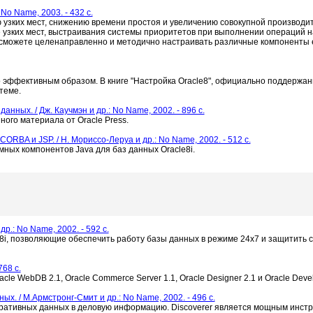
No Name, 2003. - 432 c.
 узких мест, снижению времени простоя и увеличению совокупной производи
 узких мест, выстраивания системы приоритетов при выполнении операций н
 сможете целенаправленно и методично настраивать различные компоненты 
 эффективным образом. В книге "Настройка Oracle8", официально поддержан
теме.
анных. / Дж. Каучмэн и др.: No Name, 2002. - 896 c.
го материала от Oracle Press.
RBA и JSP. / Н. Мориссо-Леруа и др.: No Name, 2002. - 512 c.
ных компонентов Java для баз данных Oracle8i.
др.: No Name, 2002. - 592 c.
 8i, позволяющие обеспечить работу базы данных в режиме 24х7 и защитить
768 c.
racle WebDB 2.1, Oracle Commerce Server 1.1, Oracle Designer 2.1 и Oracle Devel
х. / М.Армстронг-Смит и др.: No Name, 2002. - 496 c.
поративных данных в деловую информацию. Discoverer является мощным инст