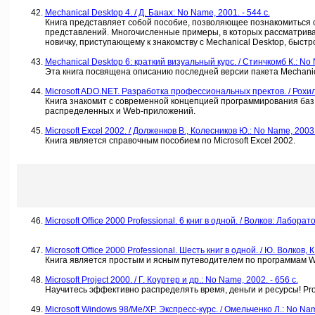
Mechanical Desktop 4. / Д. Банах: No Name, 2001. - 544 c.
Книга представляет собой пособие, позволяющее познакомиться 
представлений. Многочисленные примеры, в которых рассматрива
новичку, приступающему к знакомству с Mechanical Desktop, быс
Mechanical Desktop 6: краткий визуальный курс. / Стинчкомб К.: No 
Эта книга посвящена описанию последней версии пакета Mechanic
Microsoft ADO.NET. Разработка профессиональных пректов. / Рохилл
Книга знакомит с современной концепцией программирования ба
распределенных и Web-приложений.
Microsoft Excel 2002. / Долженков В., Колесников Ю.: No Name, 2003.
Книга является справочным пособием по Microsoft Excel 2002.
Microsoft Office 2000 Professional. 6 книг в одной. / Волков: Лабора
Microsoft Office 2000 Professional. Шесть книг в одной. / Ю. Волков,
Книга является простым и ясным путеводителем по программам Word, 
Microsoft Project 2000. / Г. Коуртер и др.: No Name, 2002. - 656 c.
Научитесь эффективно распределять время, деньги и ресурсы! Pr
Microsoft Windows 98/Me/XP. Экспресс-курс. / Омельченко Л.: No Name