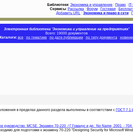
Библиотеки
:
Экономика и управление
:
Право
:
IT
Сервисы
:
Рассылка
:
Форум
:
Гостевая
:
Бесплат
Добавить URL
:
Экономика и право в сети
:
Электронная библиотека 'Экономика и управление на предприятиях'
Всего: 19000 документов
Каталоги:
все
:
по тематике
:
по дате публикации
:
по типу документа
:
новинк
оложения в пределах данного раздела выполнены в соответствии с
ГОСТ 7.1-
уководство. MCSE. Экзамен 70-220. / Г.Гованус и др.: No Name, 2001. - 704 
димо для подготовки к экзамену 70-220 "Designing Security for Microsoft Win