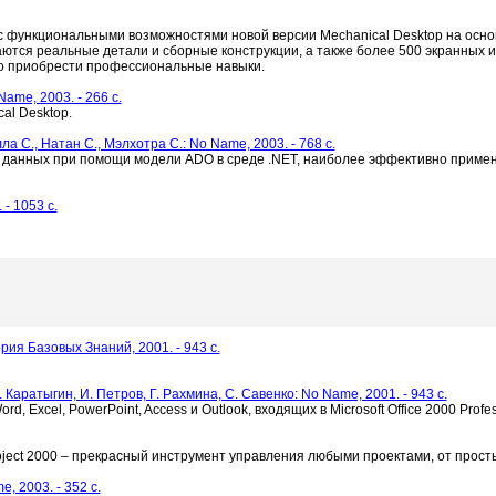
с функциональными возможностями новой версии Mechanical Desktop на осно
ются реальные детали и сборные конструкции, а также более 500 экранных 
тро приобрести профессиональные навыки.
Name, 2003. - 266 c.
al Desktop.
а С., Натан С., Мэлхотра С.: No Name, 2003. - 768 c.
з данных при помощи модели ADO в среде .NET, наиболее эффективно приме
 - 1053 c.
тория Базовых Знаний, 2001. - 943 c.
 К. Каратыгин, И. Петров, Г. Рахмина, С. Савенко: No Name, 2001. - 943 c.
Excel, PowerPoint, Access и Outlook, входящих в Microsoft Office 2000 Profes
oject 2000 – прекрасный инструмент управления любыми проектами, от прост
, 2003. - 352 c.