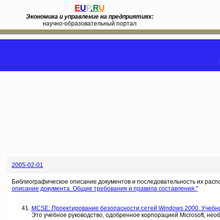
E
U
P
.
R
U
Экономика и управление на предприятиях:
научно-образовательный портал
2005-02-01
Библиографическое описание документов и последовательность их расп
описание документа. Общие требования и правила составления.''
MCSE: Проектирование безопасности сетей Windows 2000. Учебное р
Это учебное руководство, одобренное корпорацией Microsoft, необхо