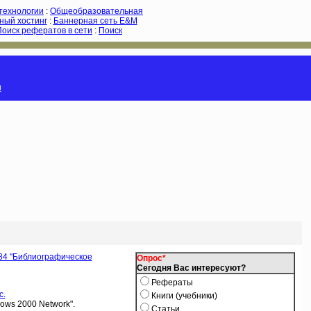
-технологии
:
Общеобразовательная
ный хостинг
:
Баннерная сеть E&M
Поиск рефератов в сети
:
Поиск
и
84 ''Библиографическое
Опрос*
Сегодня Вас интересуют?
Рефераты
c.
Книги (учебники)
dows 2000 Network".
Статьи